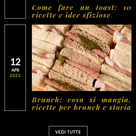
Come fare un toast: 10
ricette e idee sfiziose
12
APR
2023
Brunch: cosa si mangia,
ricette per brunch e storia
VEDI TUTTE