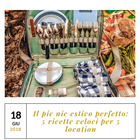
Il pic nic estivo perfetto:
18
5 ricette veloci per 5
GIU
location
2018