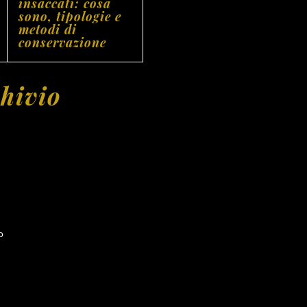
insaccati: cosa
sono, tipologie e
metodi di
conservazione
hivio
o