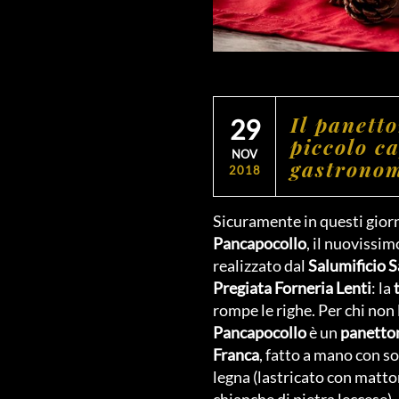
Il panett
29
piccolo c
NOV
gastronom
2018
Sicuramente in questi giorn
Pancapocollo
, il nuovissi
realizzato dal
Salumificio 
Pregiata Forneria Lenti
: la
rompe le righe. Per chi non 
Pancapocollo
è un
panetton
Franca
, fatto a mano con so
legna (lastricato con matto
chianche di pietra leccese).