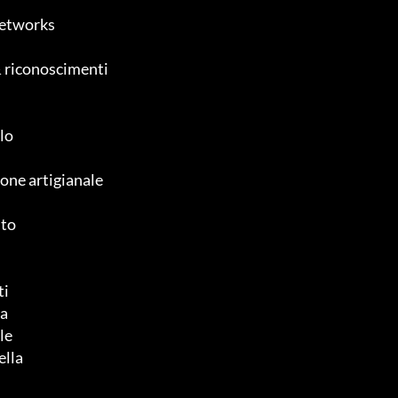
networks
 riconoscimenti
lo
l
one artigianale
nto
ti
ta
le
ella