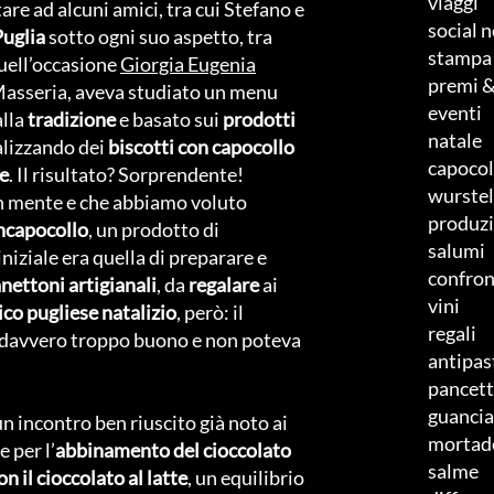
viaggi
re ad alcuni amici, tra cui Stefano e
social 
Puglia
sotto ogni suo aspetto, tra
stampa
quell’occasione
Giorgia Eugenia
premi &
 Masseria, aveva studiato un menu
eventi
alla
tradizione
e basato sui
prodotti
natale
ealizzando dei
biscotti con capocollo
capocol
e
. Il risultato? Sorprendente!
wurste
in mente e che abbiamo voluto
produzi
ncapocollo
, un prodotto di
salumi
 iniziale era quella di preparare e
confro
nettoni artigianali
, da
regalare
ai
vini
ico pugliese natalizio
, però: il
regali
era davvero troppo buono e non poteva
antipas
pancet
guancia
 un incontro ben riuscito già noto ai
mortad
 per l’
abbinamento del cioccolato
salme
on il cioccolato al latte
, un equilibrio