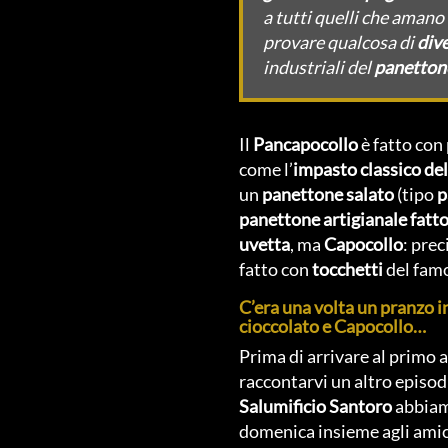
a tutti quelli che amano
provare qualcosa di
div
industriali del
panetton
Il
Pancapocollo
è fatto con
come l’
impasto classico de
un
panettone salato
(tipo
p
panettone artigianale
fatto
uvetta
, ma
Capocollo
: pre
fatto con
tocchetti
del fam
C’era una volta un pranzo in
cioccolato e Capocollo…
Prima di arrivare al primo 
raccontarvi un altro episodi
Salumificio Santoro
abbiamo
domenica insieme agli amic