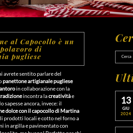
Cer
one al Capocollo è un
apolavoro di
ia pugliese
i avrete sentito parlare del
Ult
mo
panettone artigianale pugliese
Santoro
in collaborazione con la
tradizione
incontra la
creatività
e
13
lo sapesse ancora, invece: il
GIU
e dolce con il capocollo di Martina
2024
li prodotti locali e cotto nel forno a
ni in argilla e pavimentato con
 Insolito, ma buono! Perfetto per chi