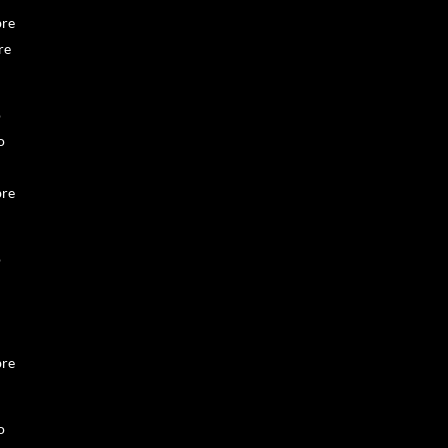
re
re
o
o
re
o
re
o