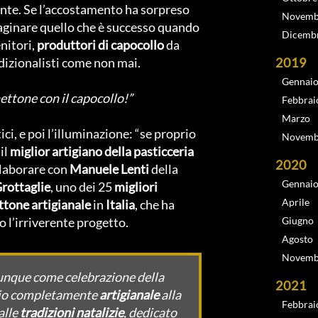
ente. Se l’accostamento ha sorpreso
Novemb
ginare quello che è successo quando
Dicemb
nitori,
produttori di capocollo
da
adizionalisti come non mai.
2019
Gennai
ttone con il capocollo!”
Febbrai
Marzo
i, e poi l’illuminazione: “se proprio
Novemb
il
miglior artigiano della pasticceria
2020
ollaborare con
Manuele Lenti
della
Gennai
rottaglie
, uno dei 25
migliori
Aprile
tone artigianale
in
Italia
, che ha
 l’irriverente progetto.
Giugno
Agosto
Novemb
unque come celebrazione della
2021
ggio completamente
artigianale
alla
Febbrai
alle
tradizioni natalizie
, dedicato