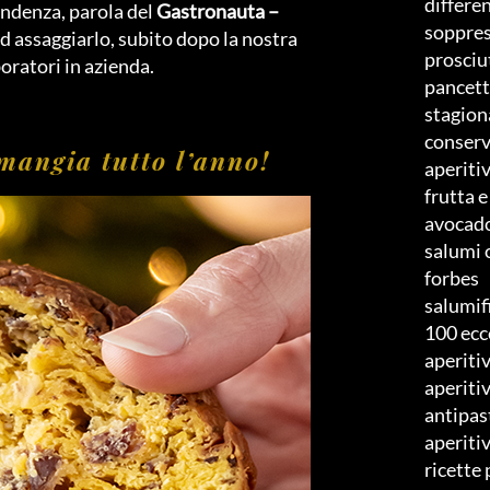
differe
ndenza, parola del
Gastronauta –
soppre
 ad assaggiarlo, subito dopo la nostra
prosciu
oratori in azienda.
pancett
stagion
conserv
 mangia tutto l’anno!
aperiti
frutta 
avocado
salumi 
forbes
salumif
100 ecc
aperitiv
aperiti
antipast
aperiti
ricette