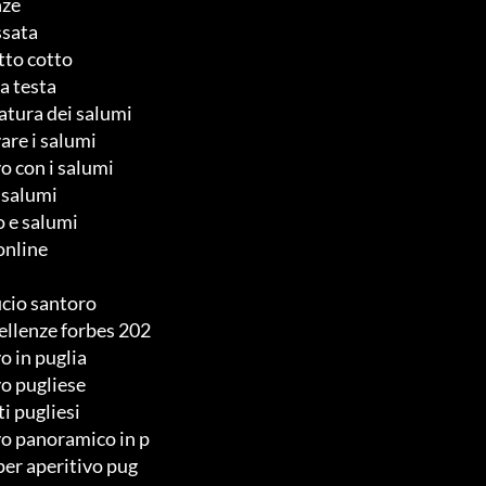
nze
ssata
tto cotto
a testa
atura dei salumi
are i salumi
vo con i salumi
e salumi
 e salumi
online
icio santoro
ellenze forbes 202
o in puglia
vo pugliese
i pugliesi
vo panoramico in p
 per aperitivo pug