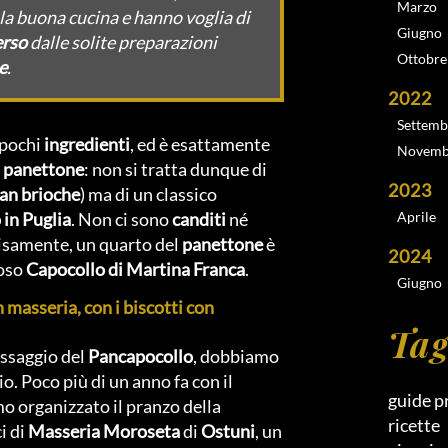
Marzo
 la buona cucina e hanno voglia di
Giugno
erso
dalle solite preparazioni
Ottobre
e
.
2022
Settemb
 pochi
ingredienti
, ed è esattamente
Novemb
l panettone
: non si tratta dunque di
2023
an brioche
) ma di un classico
 in Puglia
. Non ci sono
canditi
né
Aprile
cisamente,
un quarto del
panettone
è
2024
oso
Capocollo di Martina Franca
.
Giugno
 masseria, con i biscotti con
Ta
assaggio del
Pancapocollo
, dobbiamo
o. Poco più di un anno fa con il
guide p
 organizzato il pranzo della
ricette
i di
Masseria Moroseta
di
Ostuni
, un