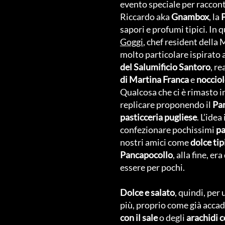
evento speciale per racconta
Riccardo aka
Gnambox
, la
sapori e profumi tipici. In 
Goggi
, chef resident della
molto particolare ispirato 
del Salumificio Santoro
, r
di Martina Franca
e
nocciol
Qualcosa che ci è rimasto 
replicare proponendo il
Pa
pasticceria
pugliese
. L’idea
confezionare pochissimi
pa
nostri amici come
dolce tip
Pancapocollo
, alla fine, 
essere per pochi.
Dolce e salato
, quindi, per
più, proprio come già accade
con il sale
o degli
arachidi c