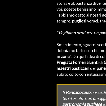
storia è abbastanza divert
voi, potete benissimo imma
l’abbiamo detto ai nostri ge
sempre,
pugliesi
veraci, tr
“Vogliamo produrre un pane
Smarrimento, sguardi scettic
dobbiamo farlo, cerchiamo 
in zona
”. Da qui l’idea di c
Pregiata Forneria Lenti
di
G
maestri
pasticceri
del
panet
subito colto con entusiasmo
Il
Pancapocollo
nasce d
territorialità, un oma
gastronomia pugliese
e 