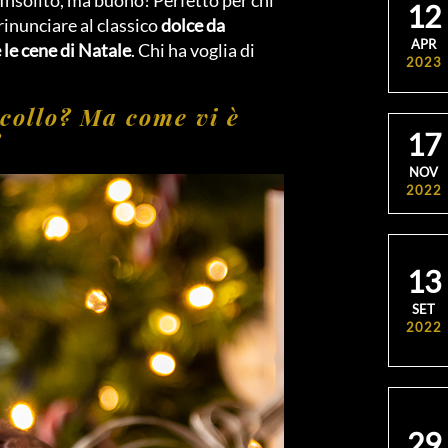
12
rinunciare al classico
dolce da
APR
 le cene di Natale
. Chi ha voglia di
2023
collo? Ma come vi è
?
17
NOV
2022
13
SET
2022
29