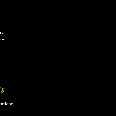
re
re
gs
ratiche