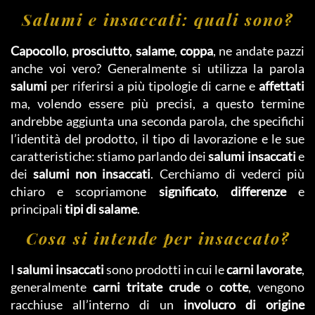
Salumi e insaccati: quali sono?
Capocollo
,
prosciutto
,
salame
,
coppa
, ne andate pazzi
anche voi vero? Generalmente si utilizza la parola
salumi
per riferirsi a più tipologie di carne e
affettati
ma, volendo essere più precisi, a questo termine
andrebbe aggiunta una seconda parola, che specifichi
l’identità del prodotto, il tipo di lavorazione e le sue
caratteristiche: stiamo parlando dei
salumi insaccati
e
dei
salumi non insaccati
. Cerchiamo di vederci più
chiaro e scopriamone
significato
,
differenze
e
principali
tipi di salame
.
Cosa si intende per insaccato?
I
salumi insaccati
sono prodotti in cui le
carni lavorate
,
generalmente
carni tritate crude
o
cotte
, vengono
racchiuse all’interno di un
involucro di origine