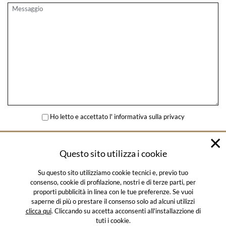
Ho letto e accettato l'
informativa sulla privacy
INVIA
Questo sito utilizza i cookie
Su questo sito utilizziamo cookie tecnici e, previo tuo
consenso, cookie di profilazione, nostri e di terze parti, per
proporti pubblicità in linea con le tue preferenze. Se vuoi
saperne di più o prestare il consenso solo ad alcuni utilizzi
clicca qui
. Cliccando su accetta acconsenti all'installazzione di
© SALUMIFICIO SANTORO 2026
tuti i cookie.
HOME
RICETTE
I SUINI
PRIVACY POLICY
NEWSLETTER POLICY