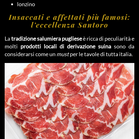
lonzino
Insaccati e affettati più famosi:
l’eccellenza Santoro
La
tradizione salumiera pugliese
è ricca di peculiarità e
molti
prodotti locali di derivazione suina
sono da
considerarsi come un
must
per le tavole di tutta italia.