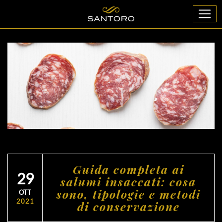
Guida completa ai
29
salumi insaccati: cosa
sono, tipologie e metodi
OTT
2021
di conservazione