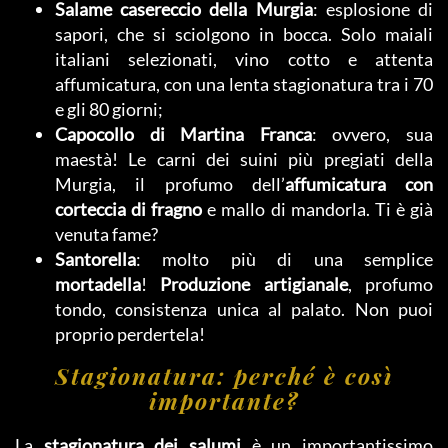
Salame casereccio della Murgia
: esplosione di
sapori, che si sciolgono in bocca. Solo maiali
italiani selezionati, vino cotto e attenta
affumicatura, con una lenta stagionatura tra i 70
e gli 80 giorni;
Capocollo di Martina Franca
: ovvero, sua
maestà! Le carni dei suini più pregiati della
Murgia, il profumo dell’
affumicatura con
corteccia di fragno
e mallo di mandorla. Ti è già
venuta fame?
Santorella
: molto più di una semplice
mortadella
!
Produzione artigianale
, profumo
tondo, consistenza unica al palato. Non puoi
proprio perdertela!
Stagionatura: perché è così
importante?
La
stagionatura dei salumi
è un importantissimo