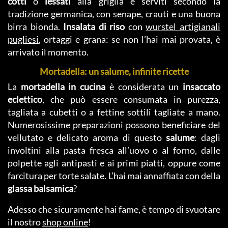
cotti
o
lessati
alla griglia e serviti secondo la
tradizione germanica, con senape, crauti e una buona
birra bionda.
Insalata di riso
con
wurstel artigianali
pugliesi
, ortaggi e grana: se non l’hai mai provata, è
arrivato il momento.
Mortadella: un salume, infinite ricette
La
mortadella in cucina
è considerata un
insaccato
eclettico
, che può essere consumata in purezza,
tagliata a cubetti o a fettine sottili tagliate a mano.
Numerosissime preparazioni possono beneficiare del
vellutato e delicato aroma di questo
salume
: dagli
involtini alla pasta fresca all’uovo o al forno, dalle
polpette agli antipasti e ai primi piatti, oppure come
farcitura per torte salate. L’hai mai annaffiata con della
glassa balsamica
?
Adesso che sicuramente hai fame, è tempo di svuotare
il nostro
shop online
!