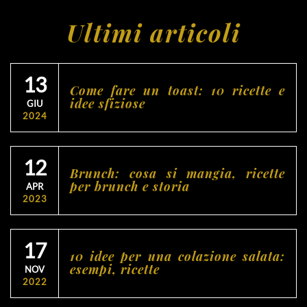
Ultimi articoli
13
Come fare un toast: 10 ricette e
idee sfiziose
GIU
2024
12
Brunch: cosa si mangia, ricette
per brunch e storia
APR
2023
17
10 idee per una colazione salata:
esempi, ricette
NOV
2022